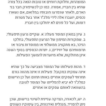
המוצהרות, וחלוקת רווחים או טובות הנאה בכל צורה
שהיא בין חבריו, אסורה. כמו כן לכשיפורק חבר בני
האדם, ולאחר שנפרעו חובותיו במלואם, אם נשארו
נכסים, יועברו אלה לידי מלכ"ר אחר בעל מטרות
דומות, ועל כל פנים לא יחולקו בין חבריו.
ג. עיון במאזן המוסד מעלה: א. שקיים גרעון תיפעולי;
ב. שמקורות המימון של הגרעון התפעולי, בחלקו
הניכר, בא מתקציב ממשלתי או ממוסדות ציבור או
תרומותיהם של יחידים; ג. יתרות הכספים בסוף השנה
אינן מחולקות, אלא מיועדות להמשך הפעילות.
ד. מהות פעילותו של המוסד מצביעה על כך שהיא
אינה עסקית כמקובל. פעילות זו אינה מהווה גורם
תחרותי לעסקים אחרים באותו תחום ועל כן הרישום
כמלכ"ר לא יביא להפלייתו של המוסד לטובה
בהשוואה לאותם עסקים או אחרים.
ה. יש, לכאורה, הצדקה עניינית לשינוי ברישום, שכן
ניתן להפריד, מנהלית ואירגונית, בין עיסוקיו השונים