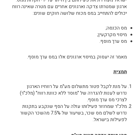
ישראל מעודדת את פעילותם בין הייתר על ידי הקלות ממס.
ארגון שמטרתו צדקה וארגונים אחרים עם מטרה שאינה רווח
יכולים להתחייב במס מכוח שלושה חוקים שונים:
מס הכנסה;
מיסוי מקרקעין;
מס ערך מוסף.
מאמר זה יעסוק במיסוי ארגונים אלו במס ערך מוסף.
תמצית
על מנת לקבל פטור מתשלום מע"מ על רווחיו הארגון
נדרש לענות להגדרה של "מוסד ללא כוונת רווח" (מלכ"ר)
לצרכי מס ערך מוסף.
מלכ"ר שמחזור פעילותו עולה על הסף שנקבע בתקנות
נדרש לשלם מס שכר, בשיעור של 7.5% מהשכר הקשור
לפעילות בישראל.