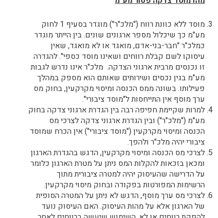
מהו מוסד צדקה פטור מע"מ
מוסד ללא כוונת רווח ("מלכ"ר") מוגדר בסעיף 1 לחוק
מע"מ כך שיכלול מספר ארגונים שונים. בין הייתר מוגדר
כמלכ"ר "חבר-בני-אדם, מואגד או לא מואגד, שאין
עיסוקו לשם קבלת רווחים ושאינו מוסד כספי". להגדרה
זו נכנסים מרבית ארגוני הצדקה. מלכ"ר אינו נדרש לגבות
מע"מ בגין נכסים ושירותים שאותם הוא מספק במהלך
פעילותו. בשונה ממס הכנסה ומיסוי מקרקעין, בחוק מס
ערך מוסף אין התייחסות ל"מוסד ציבורי".
למרות שקיימת חפיפה רבה בין הגדרת ארגוני צדקה בחוק
מע"מ ("מלכ"ר") ובין הגדרת ארגוני צדקה לצרכי מס
הכנסה ומיסוי מקרקעין ("מוסד ציבורי") אין הכרח שמוסד
ציבורי יהיה מלכ"ר ולהפך.
לצרכי מס הכנסה ומיסוי מקרקעין, הדגש בהגדרת הארגון
ומכאן בזכאות להקלות המס ניתן על מטרת הארגון כלומר
על הדרישה שהעיסוק יהיה למטרה ציבורית מתוך
הרשימות המפורטות בפקודה ובחוק מיסוי מקרקעין.
לצרכי מס ערך מוסף, הדגש לא ניתן על המטרה הסופית
של הארגון אלא על מהות העיסוק. האם העיסוק נועד
להפקת רווחים או לא. השימוש שיעשה ברווחים לאחר