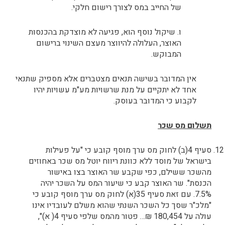
של החייב במס לצורך רישום חלקי.
ו. שיקול נוסף הוא, פגיעה לא מוצדקת בהכנסות
האוצר, העלולה להיווצר מעצם השינוי ברישום
המבוקש.
אין המדובר בשישה תנאים מצטברים אלא מספיק שתנאי
אחד לא יתקיים על מנת שרשויות מע"מ עשויות יהיו
לקבוע כי המדובר בעוסק.
תשלום מס שכר
סעיף 4(ב) לחוק מס ערך מוסף קובע כי "על פעילות
בישראל של מוסד ללא כוונת ריווח יוטל מס שכר באחוזים
מהשכר ששילם, כפי שקבע שר האוצר בצו באישור
הכנסת". שר האוצר קבע כי שיעור המס על השכר יהיה
7.5%. עם זאת סעיף 35(א) לחוק מס ערך מוסף קובע כי
"מלכ"ר שסך כל השכר השנתי שהוא משלם לעובדיו אינו
עולה על 180,454 ₪… פטור מהמס שלפי סעיף 4( א)",