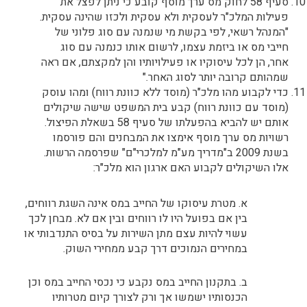
סעיף 58 לחוק מס ערך מוסף קובע כי ניתן לפצל את
פעילות המלכ"ר לעסקית ולא עסקית ולכזו שהינה עסקית.
"המנהל רשאי, לפי בקשת מי שנמנה עם סוג פלוני של
חייבי מס או ביזמת עצמו, לרשום אותו כנמנה עם סוג
אחר, הן לכל עיסוקיו או פעילויותיו והן למקצתם, אם ראה
שמהותם קרובה יותר לסוג האחר."
כדי לקבוע מהו מלכ"ר (מוסד ללא כוונת רווח) ומהו עוסק
(מוסד עם כוונת רווח) קבע בית המשפט שישה שיקולים
אותם יש להביא בהפעלתו של סעיף 58 בשאלת הפיצול.
רשויות מס ערך מוסף אימצו את המבחנים והם פורסמו
בשנת 2009 ב"מדריך מע"מ למלכרי"ם" שפרסמה הרשות.
אלו השיקולים לקבוע האם ארגון הוא מלכ"ר:
א. מטרת עיסוקו של החייב במס אינה השגת רווחים,
בין אם בפועל היו לו רווחים ובין אם לא. מבחן לכך
עשוי להיות עצם מתן השירות על בסיס התנדבותי או
במחירים הנמוכים דרך קבע ממחירי השוק.
ב. בתקנון החייב במס נקבע כי נכסי החייב במס וכן
הכנסותיו ישמשו אך ורק לצורך קיום מטרותיו